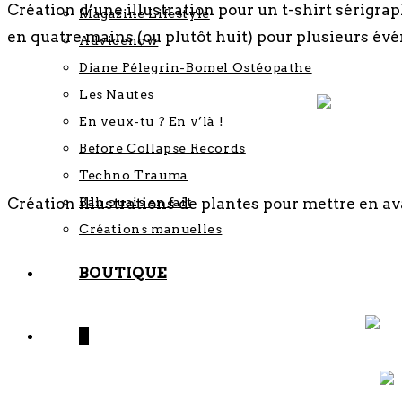
Création d’une illustration pour un t-shirt sérigraph
Magazine Lifestyle
en quatre mains (ou plutôt huit) pour plusieurs é
Advicenow
Diane Pélegrin-Bomel Ostéopathe
Les Nautes
En veux-tu ? En v’là !
Before Collapse Records
Techno Trauma
Bah ouais en fait
Création illustrations de plantes pour mettre en ava
Créations manuelles
BOUTIQUE
0