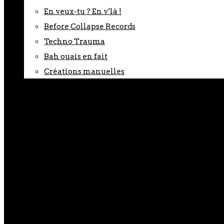
En veux-tu ? En v’là !
Before Collapse Records
Techno Trauma
Bah ouais en fait
Créations manuelles
Boutique
0