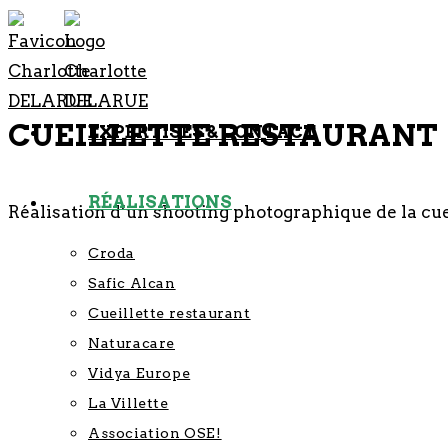
CUEILLETTE RESTAURANT
EXPERTISES & CONTACT
RÉALISATIONS
Réalisation d’un shooting photographique de la cueil
Croda
Safic Alcan
Cueillette restaurant
Naturacare
Vidya Europe
La Villette
Association OSE!