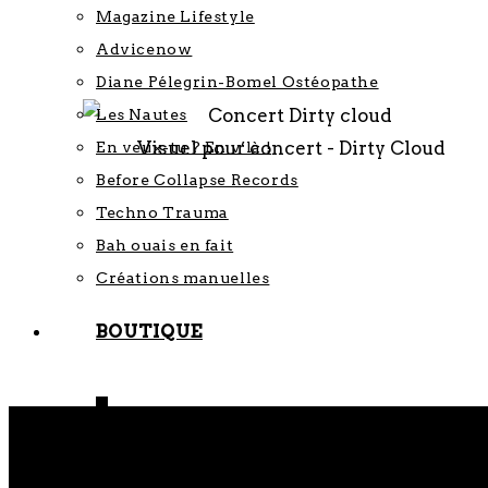
Magazine Lifestyle
Advicenow
Diane Pélegrin-Bomel Ostéopathe
Les Nautes
Visuel pour concert - Dirty Cloud
En veux-tu ? En v’là !
Before Collapse Records
Techno Trauma
Bah ouais en fait
Créations manuelles
BOUTIQUE
0