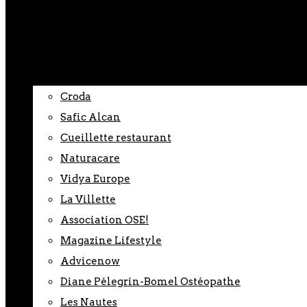
0
Expertises & Contact
Réalisations
Croda
Safic Alcan
Cueillette restaurant
Naturacare
Vidya Europe
La Villette
Association OSE!
Magazine Lifestyle
Advicenow
Diane Pélegrin-Bomel Ostéopathe
Les Nautes